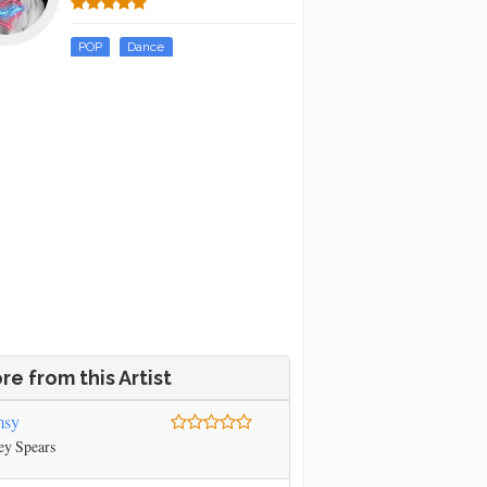
POP
Dance
re from this Artist
msy
ey Spears