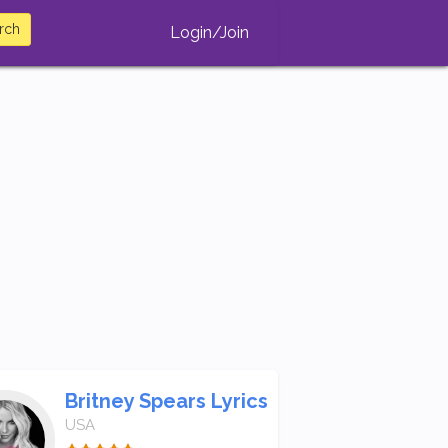
rch
Login/Join
Britney Spears Lyrics
USA