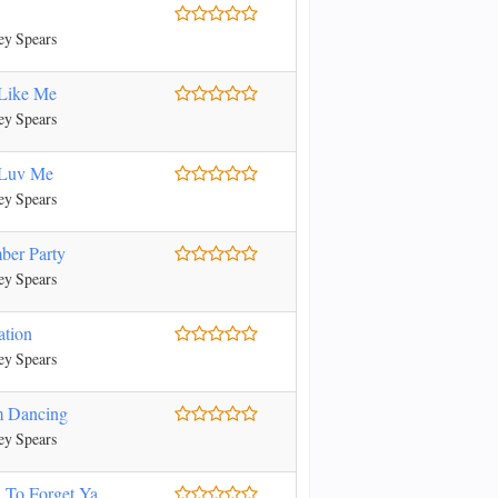
ey Spears
 Like Me
ey Spears
 Luv Me
ey Spears
ber Party
ey Spears
ation
ey Spears
'm Dancing
ey Spears
 To Forget Ya